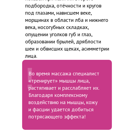
подбородка, отёчности и кругов
под глазами, нависшем веке,
морщинах в области лба и нижнего
века, носогубных складках,
опущении уголков губ и глаз,
образовании брылей, дряблости
шеи и обвисших щеках, асимметрии
лица.
!
Во время массажа специалист
«тренирует» мышцы лица,
растягивает и расслабляет их.
Благодаря комплексному
воздействию на мышцы, кожу
и фасции удается добиться
потрясающего эффекта!